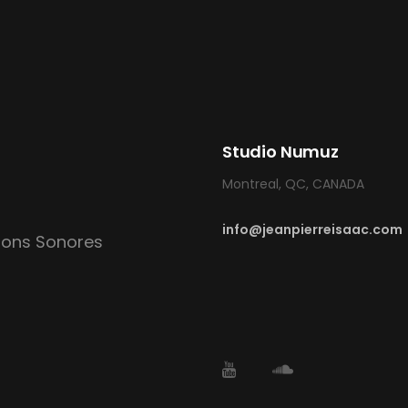
Studio Numuz
Montreal, QC, CANADA
info@jeanpierreisaac.com
tions Sonores